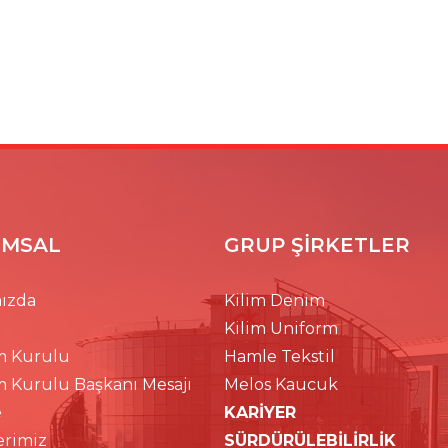
MSAL
GRUP ŞİRKETLER
ızda
Kilim Denim
Kilim Uniform
m Kurulu
Hamle Tekstil
m Kurulu Başkanı Mesajı
Melos Kaucuk
e
KARİYER
erimiz
SÜRDÜRÜLEBİLİRLİK