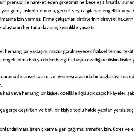
rensibi ile hareket eden şirketimiz herkese eşit fırsatlar sunan bir
, siyasi görüş, askerlik durumu, gerçek veya algılanan engellilik veya
ılmasına izin vermez.
Firma çalışanları birbirlerinin bireysel haklarına
 oluşturan her türlü davranış kesinlikle yasaktır.
sel herhangi bir yaklaşım, mazur görülmeyecek fiziksel temas, tekl
 dini, engelli olma hali ya da herhangi bir başka özelliğine ilişkin kiş
 durumu ile cinsel tacize izin vermesi arasında bir bağlantıyı ima e
r,
a hali veya herhangi bir kişisel özellikle ilgili açık saçık hikâyeler, ş
a gerçekleştirilen ve belli bir kişiye toplu halde yapılan yersiz su
 sonlandırılması, işten çıkarma, geri çağırma, transfer, izin, ücret ve 