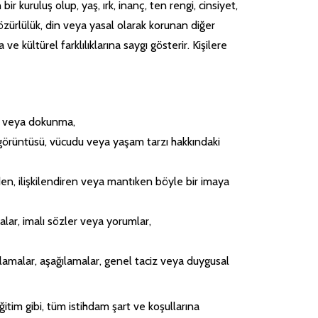
 kuruluş olup, yaş, ırk, inanç, ten rengi, cinsiyet,
 özürlülük, din veya yasal olarak korunan diğer
 ve kültürel farklılıklarına saygı gösterir. Kişilere
if veya dokunma,
iler görüntüsü, vücudu veya yaşam tarzı hakkındaki
den, ilişkilendiren veya mantıken böyle bir imaya
akalar, imalı sözler veya yorumlar,
çlamalar, aşağılamalar, genel taciz veya duygusal
eğitim gibi, tüm istihdam şart ve koşullarına