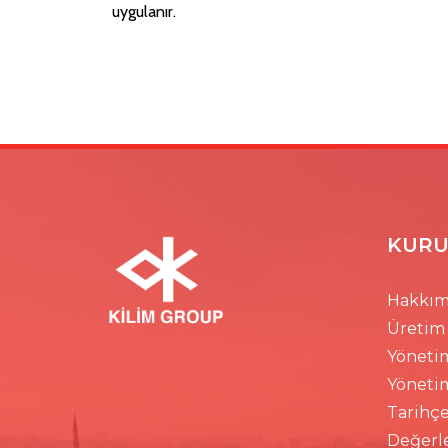
uygulanır.
KURU
Hakkım
Üretim
Yöneti
Yöneti
Tarihç
Değerl