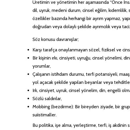
Üretimin ve yönetimin her aşamasında “Önce İnsan” p
dil, uyruk, medeni durum, cinsel eğilim, kıdemlilik
özellikler bazında herhangi bir ayrım yapmaz, yap
doğrudan veya dolaylı şekilde ayrımcılık veya taciz
Söz konusu davranışlar;
Karşı tarafça onaylanmayan sözel, fiziksel ve cin
Bir kişinin ırkı, cinsiyeti, uyruğu, cinsel yönelimi,
yorumlar,
Çalışanın istihdam durumu, terfi potansiyeli, maaş
yol açacak şekilde yapılan beyanlar veya tehditle
Irk, cinsiyet, uyruk, cinsel yönelim, din, engelli olm
Sözlü saldırılar,
Mobbing (bezdirme): Bir bireyden ziyade, bir grupç
suiistimaller.
Bu politika, işe alma, yerleştirme, terfi, iş akdinin