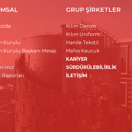
MSAL
GRUP ŞİRKETLER
ızda
Kilim Denim
Kilim Uniform
m Kurulu
Hamle Tekstil
m Kurulu Başkanı Mesajı
Melos Kaucuk
e
KARİYER
erimiz
SÜRDÜRÜLEBİLİRLİK
t Raporları
İLETİŞİM