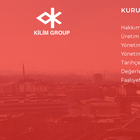
KURU
Hakkım
Üretim
Yöneti
Yöneti
Tarihç
Değerl
Faaliye