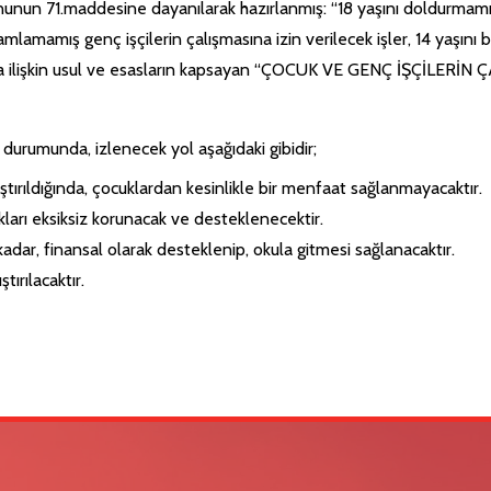
unun 71.maddesine dayanılarak hazırlanmış: “18 yaşını doldurmamı
amlamamış genç işçilerin çalışmasına izin verilecek işler, 14 yaşını 
ullarına ilişkin usul ve esasların kapsayan “ÇOCUK VE GENÇ İŞÇİ
 durumunda, izlenecek yol aşağıdaki gibidir;
ştırıldığında, çocuklardan kesinlikle bir menfaat sağlanmayacaktır.
ları eksiksiz korunacak ve desteklenecektir.
adar, finansal olarak desteklenip, okula gitmesi sağlanacaktır.
tırılacaktır.