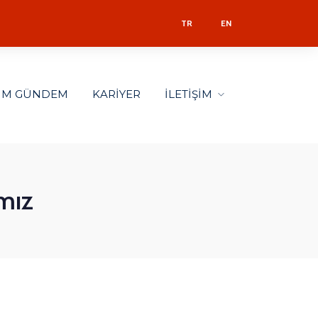
TR
EN
LİM GÜNDEM
KARİYER
İLETİŞİM
amız