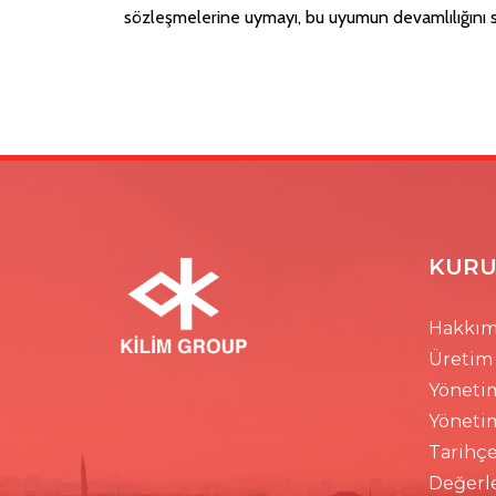
sözleşmelerine uymayı, bu uyumun devamlılığını sa
KURU
Hakkım
Üretim
Yöneti
Yöneti
Tarihç
Değerl