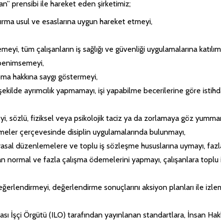
” prensibi ile hareket eden şirketimiz;
ıştırma usul ve esaslarına uygun hareket etmeyi,
meyi, tüm çalışanların iş sağlığı ve güvenliği uygulamalarına katılım
 benimsemeyi,
pma hakkına saygı göstermeyi,
r şekilde ayrımcılık yapmamayı, işi yapabilme becerilerine göre ist
yi, sözlü, fiziksel veya psikolojik taciz ya da zorlamaya göz yumma
emeler çerçevesinde disiplin uygulamalarında bulunmayı,
 yasal düzenlemelere ve toplu iş sözleşme hususlarına uymayı, faz
an normal ve fazla çalışma ödemelerini yapmayı, çalışanlara toplu
değerlendirmeyi, değerlendirme sonuçlarını aksiyon planları ile iz
sı İşçi Örgütü (ILO) tarafından yayınlanan standartlara, İnsan Hakla