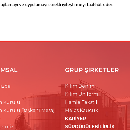
ğlamayı ve uygulamayı sürekli iyileştirmeyi taahhüt eder.
MSAL
GRUP ŞİRKETLER
ızda
Kilim Denim
Kilim Uniform
m Kurulu
Hamle Tekstil
m Kurulu Başkanı Mesajı
Melos Kaucuk
e
KARİYER
erimiz
SÜRDÜRÜLEBİLİRLİK